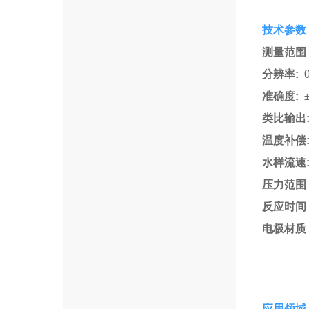
技术参数
测量范围
分辨率:
准确度:
±
类比输出
温度补偿
水样流速
压力范围
反应时间
电极材质
应用领域