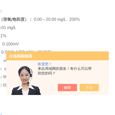
：
（溶氧/饱和度）：
0.00～20.00 mg/L 200%
0.01 mg/L
1%
:
0-100mV
:
0-50°C
NTC-10K
（25°C下）
:
≥0.1m/s
欢迎您！
来自局域网的朋友！有什么可以帮
：
≤
50psi
助您的吗？
：
90
%/
90s或更少
：
锌 银
：