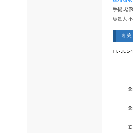
手提式溶氧
容量大,
相关
HC-DOS
您
您
联