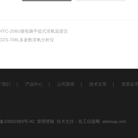
HTC-208U微电脑手提式溶氧温度仪
DZS-708L多参数溶氧分析仪
于我们
|
产品中心
|
公司新闻
|
技术文章
|
资质证
10001983号-92
管理登陆
技术支持：
化工仪器网
sitemap.xml