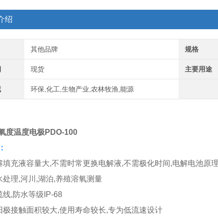
介绍
其他品牌
规格
期
现货
主要用途
域
环保,化工,生物产业,农林牧渔,能源
度温度电极PDO-100
：
解填充液容量大,不需时常更换电解液,不需极化时间,电解电池原
处理,河川,湖泊,养殖溶氧测量
线,防水等级IP-68
阳极接触面积较大,使用寿命较长,专为低流速设
计