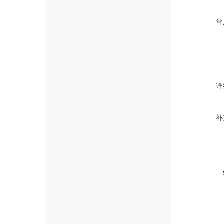
常
详
补