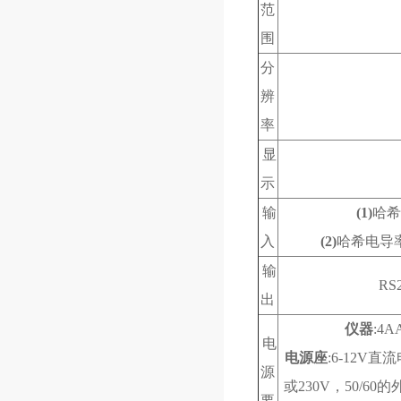
范
围
分
辨
率
显
示
输
(1)
哈希
入
(2)
哈希电导
输
RS
出
仪器
:4
电
电源座
:6-12V
源
或230V，50/6
要