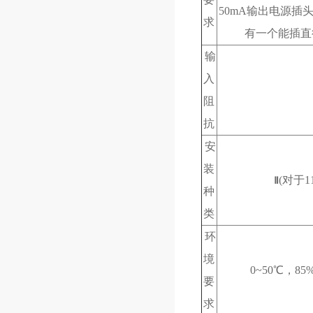
50mA输出电源插
求
有一个能插直径
输
入
阻
抗
安
装
(对于1
Ⅱ
种
类
环
境
0~50℃，
要
求