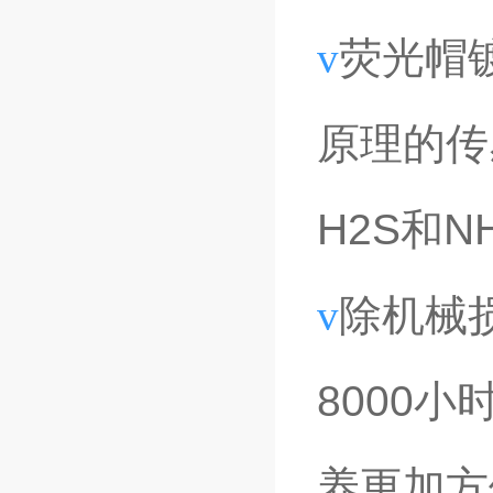
v
荧光帽
原理的传
H2S和
v
除机械
8000
养更加