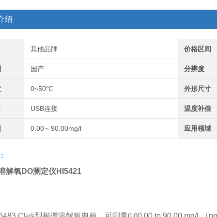
介绍
其他品牌
价格区间
别
国产
分辨度
度
0~50℃
外形尺寸
口
USB连接
温度补偿
围
0.00～90.00mg/l
应用领域
：
溶解氧DO测定仪
HI5421
6483
Clark型极谱溶解氧电极，可测量0.0
0.00 to 90.00 mg/L（