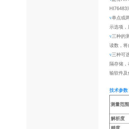
HI76483
v
单点或
示选项，
v
三种的
读数，将
v
三种可
隔存储，
输软件及
技术参数
测量范围
解析度
精度