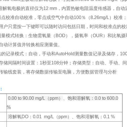
溶解氧电极的直径仅为
12 mm
，内置热敏电阻温度传感器，自动
两点校准自动校准，零点或空气中自动
100％（8.26mg/L）
校准
用户只需按一下键即可以随时访问包括日期，时间和校准点的校
测量模式转换：生物需氧量
（BOD）
，摄氧率
（OUR）
和比氧摄
自动计算值并转换相应测量值。
选的记录模式：自动，手动和
AutoHold
测量数值记录及储存，
100
存储间隔时间设置：
1
秒至
108
分钟；存储类型：自动、手动、间
传输线套装
，将存储数据传输至电脑，方便数据管理与分析
：
0.00 to 90.00 mg/L（ppm）
、
饱和溶解氧
：
0.0 to 600.0
%
溶解氧
DO：0.01 mg/L（ppm）
、
饱和溶解氧
：
0.1 %