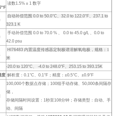
读数
1.5% ± 1
数字
7°F
自动补偿范围
0.0 to 50.0°C、32.0 to 122.0°F、237.1 to
偿
323.1 K
手动补偿范围
0.0 to 70.0 % 、 0.0 to 45.0 g/L 、0.0 to
偿
42.0 psu
HI76483
内置温度传感器定制极谱溶解氧电极，规格：1
极
米
围
-20.0 to 120°C、 -4.0 to 248.0°F、253.15 to 393.15K
精度
解析度
：0.1°C、0.1°F；
精度：
±0.5°C、±0.9°F
100,000
个数据点存储；
100
组手动存储、
50,000
条间隔存
储，
储
存储间隔时间设置：1秒至108分钟；存储类型：自动、手
动、间隔