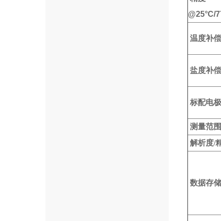
@25°C/7
温度补
盐度补
标配电
测量范
解析度/
数据存