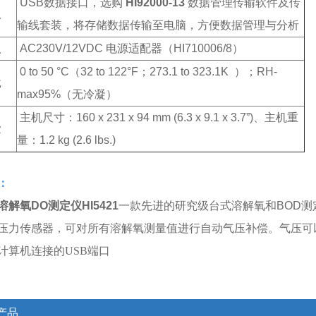
USB
数据接口，选购
HI92000-13
数据管理传输软件及传
型
输线套装
，将存储数据传输至电脑，方便数据管理与分析
型
AC230V/12VDC
电源适配器
（HI710006/8）
0 to 50 °C（32 to 122°F；273.1 to 323.1K ）；RH-
境
max95%
（无冷凝）
主机尺寸：
160 x 231 x 94 mm (6.3 x 9.1 x 3.7”)、
主机重
量
量：
1.2 kg (2.6 lbs.)
：
溶解氧DO测定仪
HI5421
一款先进的研究级台式溶解氧和
BOD
测
压力传感器，可对所有溶解氧测量值进行自动气压补偿。气压可
计算机连接的USB端口
产品