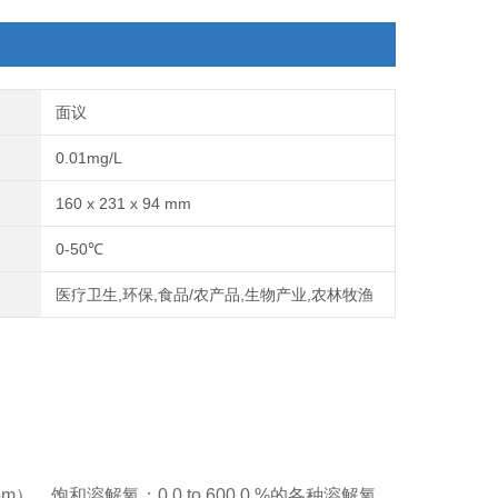
面议
0.01mg/L
160 x 231 x 94 mm
0-50℃
医疗卫生,环保,食品/农产品,生物产业,农林牧渔
ppm）
，饱和溶解氧：
0.0 to 600.0 %
的各种溶解氧。