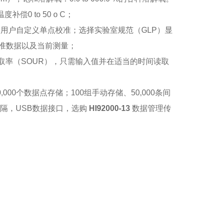
温度补偿
0 to 50 o C
；
；用户自定义单点校准；选择实验室规范
（GLP）
显
准数据以及当前测量；
取率
（SOUR）
，只需输入值并在适当的时间读取
,000
个数据点存储；
100
组手动存储、
50,000
条间
隔，
USB
数据接口，选购
HI92000-13
数据管理传