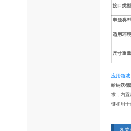
接口类
电源类
适用环
尺寸重
应用领域
哈纳沃德
求，内置
键和用于
相关