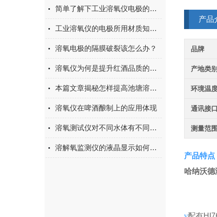
简单了解下工业溶氧仪电极的极化
产品
工业溶氧仪的电极所用材质知多少？
溶氧电极的隔膜破裂该怎么办？
品牌
溶氧仪为何是提升红酒品质的有力工具？
产地类
本篇文章揭秘怎样提高池塘溶解氧！
环境温
溶氧仪在啤酒酿制上的应用体现
通讯接
溶氧测试仪对不同水体有不同的测试要求
测量范
溶解氧监测仪的液晶显示如何看懂？
产品特点
哈纳沃德
v
配有
HI7