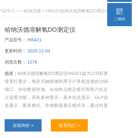
产品中心
> >
哈纳沃德
> HI5421哈纳沃德溶解氧DO测定仪
二维码
哈纳沃德溶解氧DO测定仪
产品型号：
HI5421
更新时间：
2020-12-04
浏览次数：
1276
描述：
哈纳沃德溶解氧DO测定仪HI5421超大LCD彩屏
背景灯显示，电容式触摸键和用于计算机连接的USB
端口，自动数据存储、自动终点锁定模式和用户自定
义设置功能，具有多种显示：基本信息显示、GLP信
息显示、图表模式、存储数据显示模式等，通过内置
标准方法和标准，可以轻松的测量溶解氧DO。
在线询价 >
联系我们 >