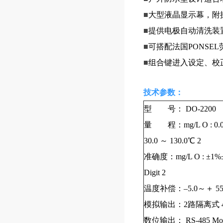
■
大型液晶显示幕，附
■
提供电极自动清洗装
■
可搭配法国PONSE
■
组合键进入设定、校
技术参数：
型 号：
DO-2200
量 程：
mg/L O : 0.
30.0
～
130.0℃ 2
准确
度：
mg/L O : ±1%
Digit 2
温度补偿：
–5.0
～＋
5
模拟输出：
2
路隔离式
数位输出：
RS-485 Mo