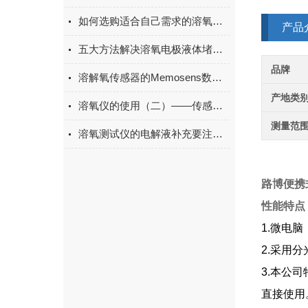
如何选购适合自己需求的溶氧仪？
产品
五大方法解决溶氧电极液体堵塞问题
品牌
溶解氧传感器的Memosens数字式技术浅析
产地类
溶氧仪的使用（二）——传感器的校正
测量范
溶氧测试仪的电解液补充要注意哪些事项？
路博便携
性能特点
1.微电
2.采用
3.本公
直接使