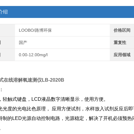
介绍
LOOBO/路博环保
价格区间
别
国产
重复性
围
0.00-12.00mg/l
应用领域
式在线溶解氧速测仪
LB-2020B
：
脑，轻触式键盘，LCD液晶数字清晰显示，使用方便。
分光光度的光电比色原理， 应用方便试剂，水样放入试剂反应后
司特制的LED光源自动控制电路，光源稳定，解决了开机必须预热
用。