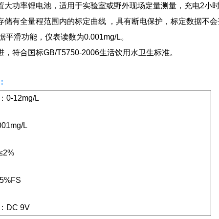
内置大功率锂电池，适用于实验室或野外现场定量测量，充电2小
内存储有全量程范围内的标定曲线 ，具有断电保护，标定数据不
平滑功能，仪表读数为0.001mg/L。
进，符合国标GB/T5750-2006生活饮用水卫生标准。
：
0-12mg/L
01mg/L
≤2%
5%FS
DC 9V