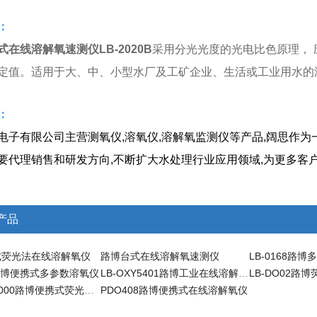
：
式在线溶解氧速测仪
LB-2020B
采用分光光度的光电比色原理，
定值。适用于大、中、小型水厂及工矿企业、生活或工业用水的
绍：
电子有限公司主营测氧仪,溶氧仪,溶解氧监测仪等产品,阔思作为
要代理销售和研发方向,不断扩大水处理行业应用领域,为更多客户
产品
式荧光法在线溶解氧仪
路博台式在线溶解氧速测仪
04路博便携式多参数溶氧仪
LB-OXY5401路博工业在线溶解氧仪
LB-DO02路
LB-PDO-1000路博便携式荧光法在线溶解氧仪
PDO408路博便携式在线溶解氧仪