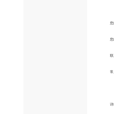
您
您
联
常
详