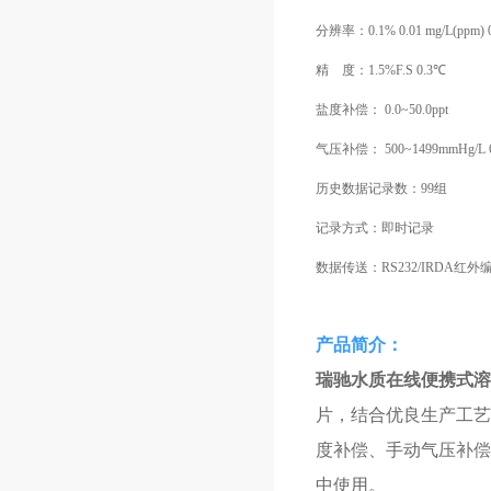
分辨率：0.1% 0.01 mg/L(ppm) 
精 度：1.5%F.S 0.3℃
盐度补偿： 0.0~50.0ppt
气压补偿： 500~1499mmHg/L 66
历史数据记录数：99组
记录方式：即时记录
数据传送：RS232/IRDA红外
​产品简介：
瑞驰水质在线便携式溶氧
片，结合优良生产工艺
度补偿、手动气压补偿
中使用。