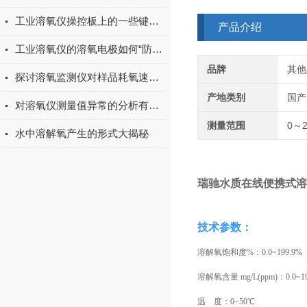
工业溶氧仪操控板上的一些键位说明
产品介绍
工业溶氧仪的溶氧电极如何“防老化”？
品牌
其他
探讨溶氧监测仪对样品耗氧速率的监测
产地类别
国产
对溶氧仪测量值异常的分析有没有搞懂？
测量范围
0～2
水中溶解氧产生的形式大揭秘
瑞驰水质在线便携式溶氧
技术参数：
溶解氧饱和度%：0.0~199.9%
溶解氧含量 mg/L(ppm)：0.0~19.
温 度：0~50℃