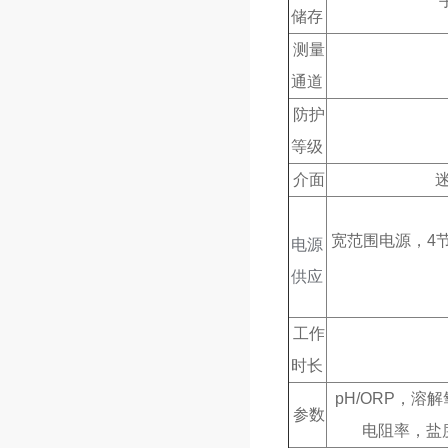
储存
测量
通道
防护
等级
介面
迷
宽范围电源，4节1.
电源
供应
工作
时长
pH/ORP，
参数
电阻率，盐