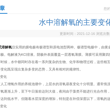
章
您
水中溶解氧的主要变
更新时间：2021-12-16 浏览次
式溶解氧
仪实用的膜电极有极谱型和原电池型两种。极谱型电极中，由黄金（
阳极。电解液为KCl溶液。阴极外表面覆盖一层透氧薄膜。薄膜可采用聚
候，水中都同时存在着一系列复杂的生物、化学和物理过程，这些相互
与变化既呈现出复杂多变的态势，又具有相对的规律性。
变化
工增氧作用的养殖池塘中，上层水的溶氧昼夜变化十分明显。通常情况
溶氧逐渐上升，至下午日落前达到大值，夜间由于藻类不能进行光合作用
前达到低水平。但随着水层深度的增加，特别是在补偿深度以下，溶氧的
变化