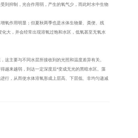
受到抑制，光合作用弱，产生的氧气少，而此时水中生物
增氧作用明显；但夏秋两季也是水体生物量、粪便、残
变化大，并会经常出现溶氧过饱和水区，低氧甚至无氧水
，这主要与不同水层所接收到的光照和温度差异有关。
越来越弱，到达一定深度后*变成无光的黑暗水区。藻
地进行，从而使水体溶氧形成上层高、下层低、非均匀递减