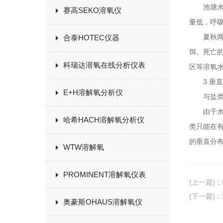
池塘水体
赛高SEKO溶氧仪
量低，呼
夏秋两季
合泰HOTEC仪器
饵、死亡
科瑞达溶氧在线分析仪表
区等溶氧
3.垂直
E+H溶解氧分析仪
与盐类溶
由于水体
哈希HACH溶解氧分析仪
类只能在
的垂直分
WTW溶解氧
PROMINENT溶解氧仪表
(上一篇)
：
(下一篇)
：
奥豪斯OHAUS溶解氧仪