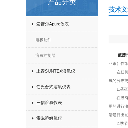
产品分类
技术文
爱普尔Apure仪表
电极配件
便携
溶氧控制器
亚汞）作
上泰SUNTEX溶氧仪
在任何时
氧的分布
任氏台式溶氧仪表
1.昼夜
在没有人
三信溶氧仪表
用的进行
清晨日出
雷磁溶解氧仪
2.季节