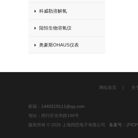
科威勒溶解氧
陆恒生物溶氧仪
奥豪斯OHAUS仪表
网站首页
|
关
邮箱：
1440219111@qq.com
地址：闵行区光华路188号
版权所有 © 2026 上海阔思电子有限公司
备案号：沪ICP备