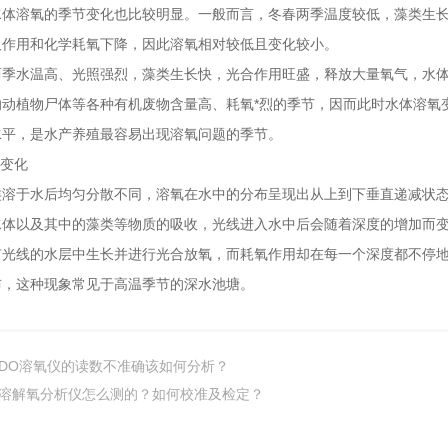
溶氧的季节变化也比较明显。一般而言，冬春两季温度较低，藻类生长
吸作用和化学耗氧下降，因此溶氧相对较低且变化较小。
水温高、光照强烈，藻类生长快，光合作用旺盛，释放大量氧气，水体
的动植物尸体等各种有机废物含量高、耗氧*烈的季节，因而此时水体溶氧
水平，是水产养殖最容易出现溶氧问题的季节。
变化
于水后均匀分散不同，溶氧在水中的分布呈现出从上到下垂直递减状态
以及其中的藻类等物质的吸收，光线进入水中后会随着深度的增加而变得
有光线的水层中生长并进行光合放氧，而耗氧作用却在每一个深度都不停
布，这种现象常见于高温季节的深水池塘。
DO溶氧仪的读数不准确该如何分析？
溶解氧分析仪怎么测的？如何校准及检定？