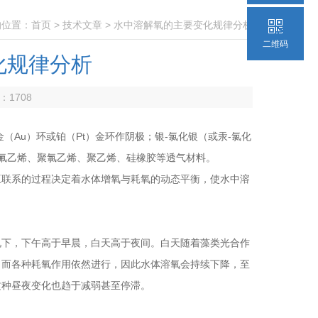
的位置：
首页
>
技术文章
> 水中溶解氧的主要变化规律分析
二维码
化规律分析
数：
1708
Au）环或铂（Pt）金环作阴极；银-氯化银（或汞-氯化
四氟乙烯、聚氯乙烯、聚乙烯、硅橡胶等透气材料。
联系的过程决定着水体增氧与耗氧的动态平衡，使水中溶
下，下午高于早晨，白天高于夜间。白天随着藻类光合作
，而各种耗氧作用依然进行，因此水体溶氧会持续下降，至
这种昼夜变化也趋于减弱甚至停滞。