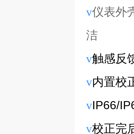
v
仪表外
洁
v
触感反
v
内置校
v
IP66
v
校正完