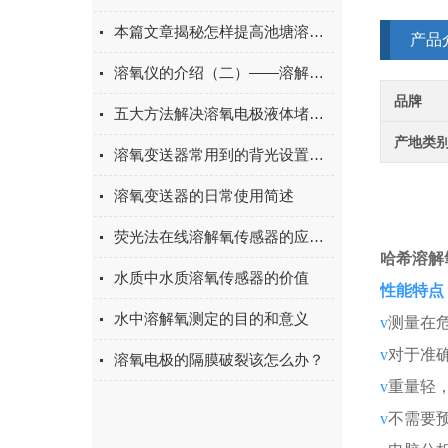
本篇文章揭秘怎样提高池塘溶解氧！
产品
溶氧仪的介绍（二）——溶解氧仪的应用领域
品牌
五大方法解决溶氧电极液体堵塞问题
产地类
溶氧变送器常用到的背光设置说明
溶氧变送器的日常使用简述
荧光法在线溶解氧传感器的应用领域详解
哈希溶解
水质中水质溶氧传感器的价值
​性能特点
水中溶解氧测定的目的和意义
v
测量在
v
对于
准
溶氧电极的隔膜破裂该怎么办？
v
重量轻
v
不需要