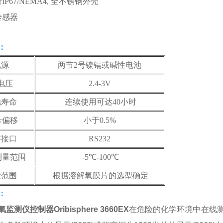
P67/NEMA4, 全不锈钢外壳
传感器
：
电源
两节2号镍镉或碱性电池
电压
2.4-3V
池寿命
连续使用可达40小时
号偏移
小于0.5%
字接口
RS232
测量范围
-5℃-100℃
量范围
根据溶解氧膜片的选型确定
：
氧监测仪控制器
Oribisphere 3660EX
在危险的化学环境中在线