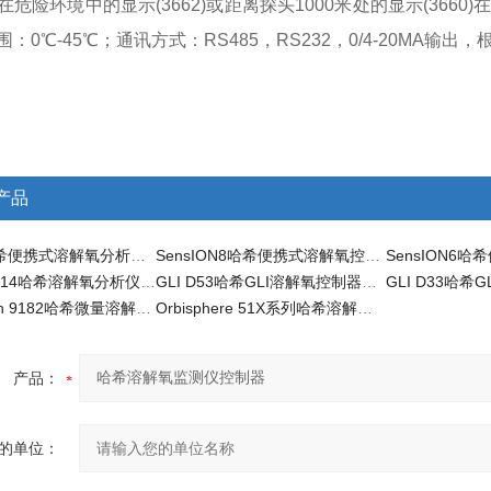
在危险环境中的显示(3662)或距离探头1000米处的显示(36
：0℃-45℃；通讯方式：RS485，RS232，0/4-20MA输
产品
HQ30D哈希便携式溶解氧分析测氧仪
SensION8哈希便携式溶解氧控制器分析仪
ZULLIG S-14哈希溶解氧分析仪测定仪
GLI D53哈希GLI溶解氧控制器监测仪
Polymetron 9182哈希微量溶解氧在线分析仪
Orbisphere 51X系列哈希溶解氧监测仪控制器
产品：
的单位：