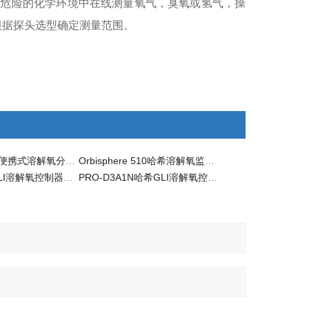
60)在危险的化学环境中在线测量氧气，臭氧或氢气，操
出，根据探头选型确定测量范围。
SensION6哈希便携式溶解氧分析仪测定仪
Orbisphere 510哈希溶解氧监测仪控制器
GLI D33哈希GLI溶解氧控制器监测仪
PRO-D3A1N哈希GLI溶解氧控制器监测仪