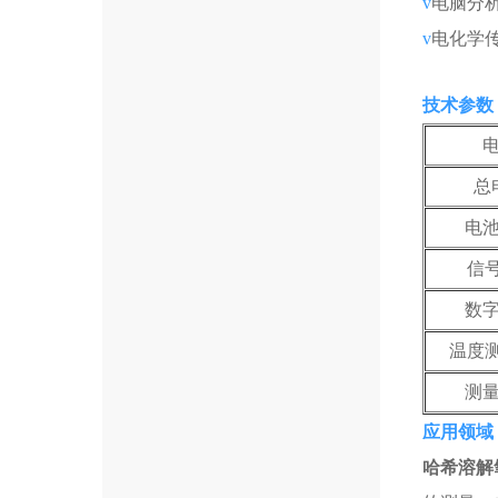
v
电脑分析I
v
电化学
技术参数
总
电
信
数
温度
测
应用领域
哈希溶解