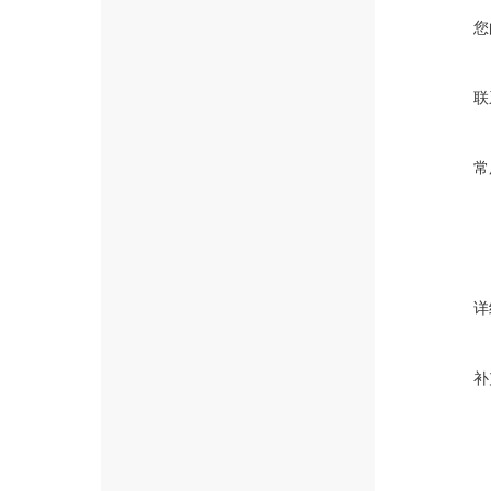
您
联
常
详
补