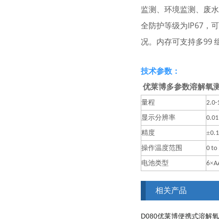
监测、环境监测、废水
全防护等级为IP67，
况。内存可支持多99
​技术参数：
优莱博多参数溶解氧测定
量程
2.0-
显示分辨率
0.01
精度
±
0.
操作温度范围
0 to
电池类型
×
6
A
相关产品
D080优莱博便携式溶解