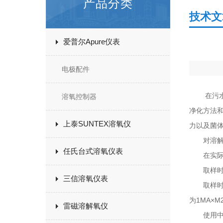
产品分类
技术文
爱普尔Apure仪表
电极配件
在污水处
溶氧控制器
净化方法
上泰SUNTEX溶氧仪
力以及菌
对溶解氧的
任氏台式溶氧仪表
在实际使用
取样时仪
三信溶氧仪表
取样时仪
为1MA×M
雷磁溶解氧仪
使用中应