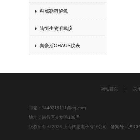
科威勒溶解氧
陆恒生物溶氧仪
奥豪斯OHAUS仪表
网站首页
|
关
邮箱：
1440219111@qq.com
地址：闵行区光华路188号
版权所有 © 2026 上海阔思电子有限公司
备案号：沪ICP备