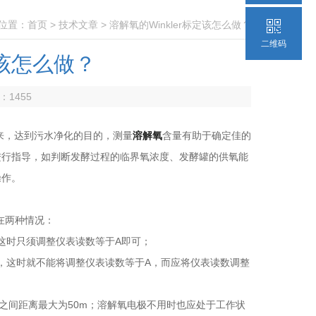
位置：
首页
>
技术文章
> 溶解氧的Winkler标定该怎么做？
二维码
定该怎么做？
数：
1455
，达到污水净化的目的，测量
溶解氧
含量有助于确定佳的
进行指导，如判断发酵过程的临界氧浓度、发酵罐的供氧能
操作。
在两种情况：
这时只须调整仪表读数等于A即可；
，这时就不能将调整仪表读数等于A，而应将仪表读数调整
间距离最大为50m；溶解氧电极不用时也应处于工作状