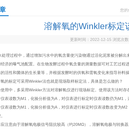
章
您的
溶解氧的Winkler标
更新时间：2022-12-15 浏览次
理过程中，通过增加污水中的氧含量使污染物通过活化泥浆被分解出来
和经济的曝气池配置。在生物发酵过程中氧含量的测量数据可对工艺过程
体的活性和菌体的生长量等，并根据发酵时的供氧和需氧变化来指导补料
标定可采用Winkler法也就是现场取样标定法，具体是怎么做的？
中，多采用Winkler方法对溶解氧仪进行现场标定。使用该方法时存
表读数为M1，化验分析值为A，对仪表进行标定时仪表读数仍为M1，
表读数为M1，化验分析值为A，对仪表进行标定时仪表读数改变为M2
2。
注意由于溶解氧电极信号阻抗较高（约20MΩ），溶解氧电极与转换器之