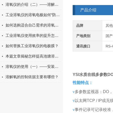
溶氧仪的介绍（二）——溶解氧仪的应用领域
产品介绍
工业溶氧仪的溶氧电极如何“防老化”？
如何选购适合自己需求的溶氧仪？
品牌
其他
工业溶氧仪使用效率的提升怎么做？
产地类别
国产
如何替换工业溶氧仪的电极膜？
通讯接口
RS-
本篇文章揭秘怎样提高池塘溶解氧！
溶氧仪的使用（一）——安装和注意事项
YSI水质在线多参数D
溶解氧的控制依据主要有哪些？
性能特点：
v
多参数监视器：DO，
v
以太网TCP / IP或
v
事件记录可记录校准