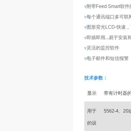
v
附带Feed Smart
v
每个通讯端口多可联网
v
图形背光LCD-快速
v
即插即用...易于安
v
灵活的监控软件
v
电子邮件和短信报警
技术参数：
显示
带有计时器的背
用于
5562-4、2
的设