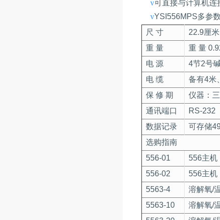
v
可直接与计算机连接，通过EcoWatchTM软件进行数
v
YSI556MPS多参数水质测量
尺 寸
22.9厘
重 量
重 量 0
电 源
4节2号
电 缆
备有4米
保 修 期
仪器：三
通讯端口
RS-232
数据记录
可存储4
选购指南
556-01
556主
556-02
556主
5563-4
溶解氧/
5563-10
溶解氧/