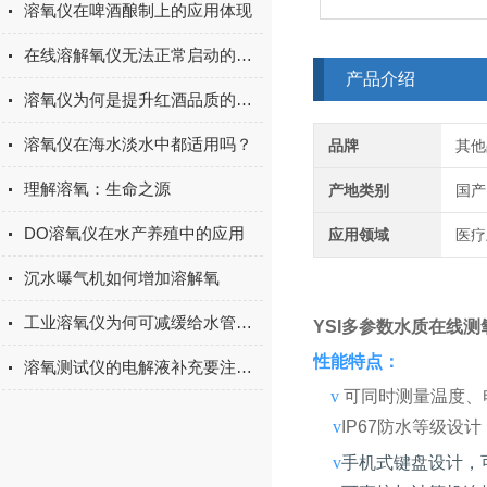
溶氧仪在啤酒酿制上的应用体现
在线溶解氧仪无法正常启动的解决思路
产品介绍
溶氧仪为何是提升红酒品质的有力工具？
溶氧仪在海水淡水中都适用吗？
品牌
其他
理解溶氧：生命之源
产地类别
国产
DO溶氧仪在水产养殖中的应用
应用领域
医疗
沉水曝气机如何增加溶解氧
工业溶氧仪为何可减缓给水管道金属材质腐蚀？
YSI多参数水质在线测氧
性能特点：
溶氧测试仪的电解液补充要注意哪些事项？
v
可同时测量温度、
v
IP67防水等级设
v
手机式键盘设计，可单手操作，