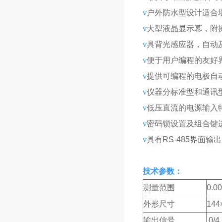
v
户外防水型设计适合
v
大型液晶显示幕，附
v
具背光感应器，自动
v
便于用户编程的友好
v
提供可编程的电极自
v
仪器分标准型和通讯
v
低压直流的电源输入特性
v
密码锁设置及组合键
v
具有RS-485界面输出，
技术参数：
测量范围
0.00
外形尺寸
144
输出信号
0/4