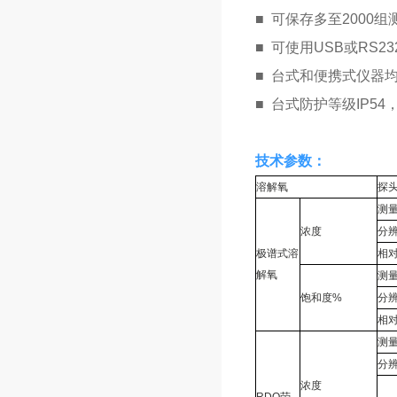
■
可保存多至2000组
■
可使用USB或RS
■
台式和便携式仪器均
■
台式防护等级IP54
技术参数：
溶解氧
探
测
浓度
分
极谱式溶
相
解氧
测
饱和度%
分
相
测
分
浓度
RDO荧