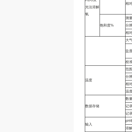
相
光法溶解
氧
测
饱和度%
分
相
大
盐
校
范
分
温度
相
温
数
数据存储
记
记
pH
输入
溶