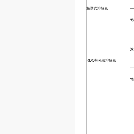
极谱式溶解氧
饱
浓
RDO荧光法溶解氧
饱