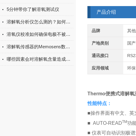
5分钟带你了解溶氧测试仪
产品介绍
溶解氧分析仪怎么测的？如何校准及检定？
品牌
其他
溶氧仪校准如何确保电极不被损坏？
产地类别
国产
溶解氧传感器的Memosens数字式技术浅析
通讯接口
RS
哪些因素会对溶解氧含量造成影响？
应用领域
环保
Thermo便携式溶解氧测
性能特点：
■
操作界面有中文、英
TM
■
AUTO-READ
功
■
仪表可自动识别极谱