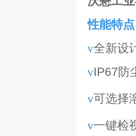
沃懋工业
​性能特
v
全新设
v
IP67
v
可选择
v
一键检