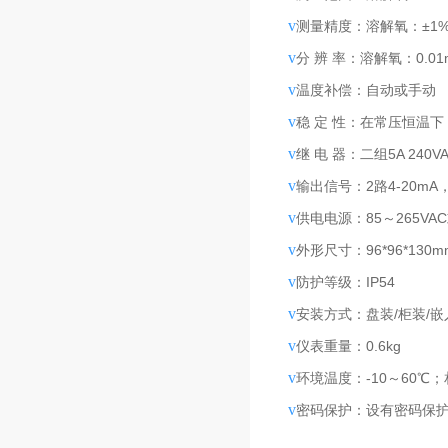
v
测量精度：溶解氧：±1%F
v
分 辨 率：溶解氧：0.01
v
温度补偿：自动或手动
v
稳 定 性：在常压恒温下
v
继 电 器：二组5A 240VA
v
输出信号：2路4-20mA，1
v
供电电源：85～265VA
v
外形尺寸：96*96*130
v
防护等级：IP54
v
安装方式：盘装/柜装/嵌
v
仪表重量：0.6kg
v
环境温度：-10～60℃
v
密码保护：设有密码保