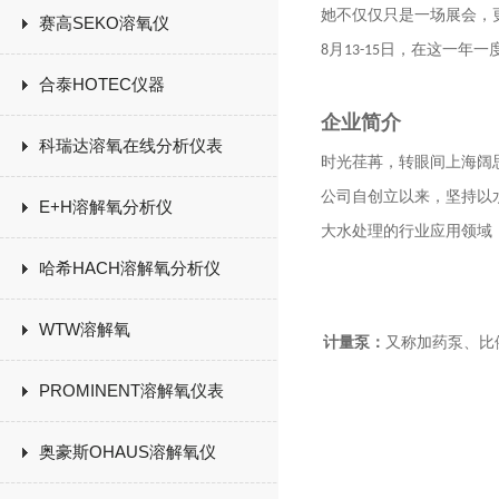
她不仅仅只是一场展会，
赛高SEKO溶氧仪
月
日，在这一年一
8
13-15
合泰HOTEC仪器
企业简介
科瑞达溶氧在线分析仪表
时光荏苒，转眼间上海阔
公司自创立以来，坚持以
E+H溶解氧分析仪
大水处理的行业应用领域
哈希HACH溶解氧分析仪
WTW溶解氧
计量泵：
又称加药泵、比
PROMINENT溶解氧仪表
奥豪斯OHAUS溶解氧仪