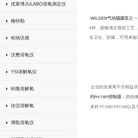
优莱博JULABO溶氧测定仪
WILDEN
气动隔膜泵
是一
梅特勒
4
种，能够满足预前工艺
哈纳沃德
全卫生、防爆，可用来输
沃懋溶氧仪
YSI溶解氧仪
企业的发展离不开精益
科隆溶解氧
列
控制器：
两组
PH/ORP
佳仪溶解氧
多样
以及
PT1000 NTC10K
博取溶氧仪