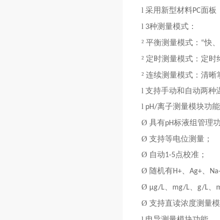
l
采用新型材料
面板
PC
l
种测量模式：
3
²
平衡测量模式：
快、
“
²
定时测量模式：定时
²
连续测量模式：清晰
l
支持手动和自动两种
l
离子测量模块功能
pH/
Ø
具有
标液组管理
pH
Ø
支持等电位测量；
Ø
自动
点校准；
1-5
Ø
随机有
、
、
H+
Ag+
Na
Ø
、
、
、
μg/L
mg/L
g/L
m
Ø
支持直读浓度测量模
l
电导测量模块功能