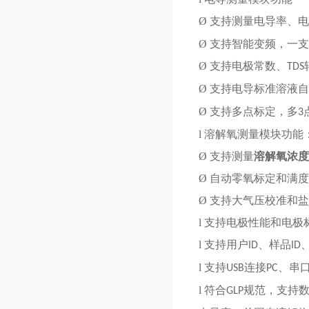
Ø
支持测量电导率、电
Ø
支持智能变频，一支
Ø
支持电极常数、
TDS
Ø
支持电导标准溶液自
Ø
支持多点标定，多
3
l
溶解氧测量模块功能
Ø
支持测量
溶解氧浓度
Ø
自动零氧标定和满度
Ø
支持大气压校准和盐
l
支持电极性能和电极
l
支持用户
、样品
ID
ID
l
支持
连接
、串
USB
PC
l
符合
规范，支持
GLP