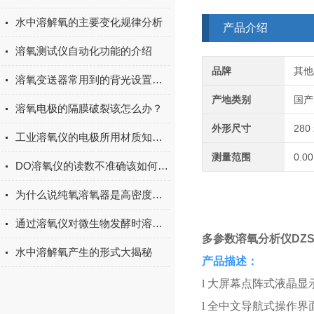
水中溶解氧的主要变化规律分析
产品介绍
溶氧测试仪自动化功能的介绍
品牌
其他
溶氧变送器常用到的背光设置说明
产地类别
国产
溶氧电极的隔膜破裂该怎么办？
外形尺寸
280
工业溶氧仪的电极所用材质知多少？
测量范围
0.0
DO溶氧仪的读数不准确该如何分析？
为什么说纯氧溶氧器是高密度水产养殖的主角？
通过溶氧仪对微生物发酵时溶氧量的控制
多参数溶氧分析仪
DZS
水中溶解氧产生的形式大揭秘
​产品描述：
l
大屏幕点阵式液晶显
l
全中文导航式操作界