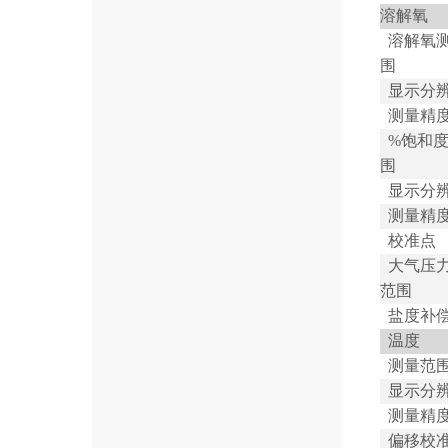
溶解氧
溶解氧
围
显示分
测量精
%
饱和
围
显示分
测量精
校准点
大气压
范围
盐度补
温度
测量范
显示分
测量精
偏移校