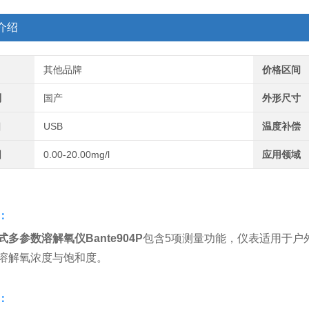
介绍
其他品牌
价格区间
别
国产
外形尺寸
口
USB
温度补偿
围
0.00-20.00mg/l
应用领域
：
式多参数溶解氧仪
Bante904P
包含5项测量功能，仪表适用于户外
溶解氧浓度与饱和度。
：