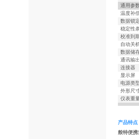
通用参
温度补
数据锁
稳定性
校准到
自动关
数据储
通讯输
连接器
显示屏
电源类
外形尺
仪表重
产品特点
般特便携