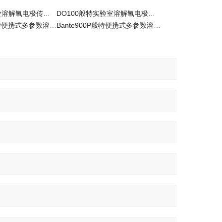
IE-80T般特工业溶解氧电极传感器
DO100般特实验室溶解氧电极传感器
Bante903P般特便携式多参数溶解氧检测仪
Bante900P般特便携式多参数溶解氧水质分析仪