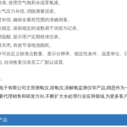
点校准, 使用空气饱和水或零氧液。
及大气压力补偿, 消除测量误差。
温度补偿, 确保全量程范围的准确
测量。
终点锁定, 保留稳定的读数易于浏览与记录。
到期提醒, 提示用户定期校准仪表。
源关闭, 有效节省电池能耗。
菜单可自定义校准点数量、显示分辨率、稳定性条件、温度单位、
功能, 自动恢复仪表至工厂默认设置。
：
电子有限公司主营测氧仪,溶氧仪,溶解氧监测仪等产品,阔思作为
要代理销售和研发方向,不断扩大水处理行业应用领域,为更多客户
产品