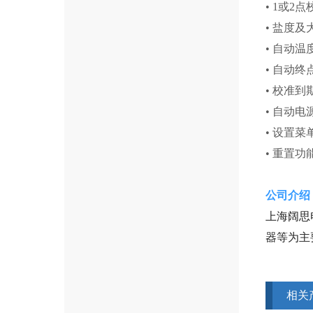
• 1或2
• 盐度
• 自动
• 自动
• 校准
• 自动电
• 设置
• 重置
公司介绍
上海阔思
器等为主
相关