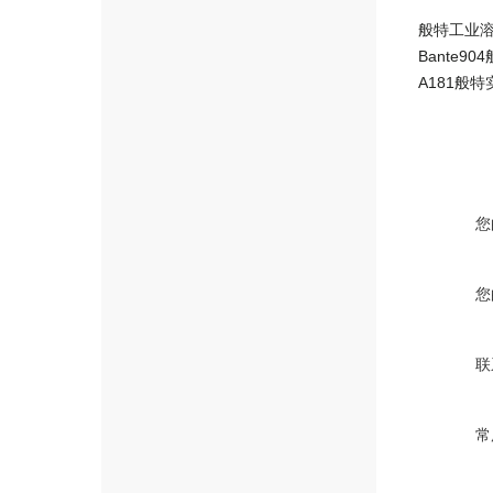
般特工业
A181般
您
您
联
常