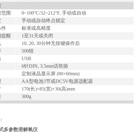
数
偿范围
0~100°C/32~212°F, 手动或自动
定
手动或自动终点锁定
条件
标准或高精度
期提醒
1至31天或关闭
机
10, 20, 30分钟无按键操作后
存
500组
出
USB
6针DIN, 3.5mm话筒插
定制液晶显示屏 (80×60mm)
型
AA型电池3节或DC5V电源适配器
寸
170(长)×85(宽)×30(高)mm
量
300g
：
式多参数溶解氧仪